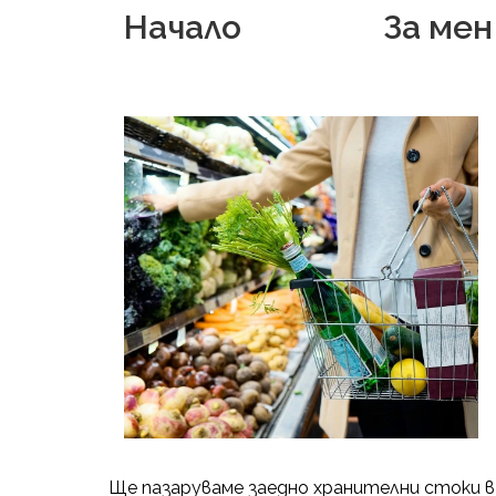
Начало
За мен
Ще
пазаруваме заедно хранителни стоки в