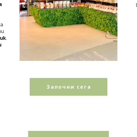
я
на
ои
ик
.
ш
Започни сега