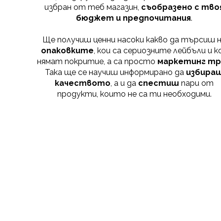
избран от теб магазин,
съобразено с тво
бюджет и предпочитания
.
Ще получиш ценни насоки какво да търсиш 
опаковките
, кои са сериозните лейбъли и к
нямат покритие, а са просто
маркетинг тр
Така ще се научиш информирано да
избира
качеството
, а и да
спестиш
пари от
продукти, които не са ти необходими.